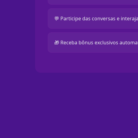
💬 Participe das conversas e interaj
🎁 Receba bônus exclusivos autom