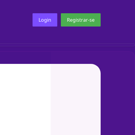
Login
Registrar-se