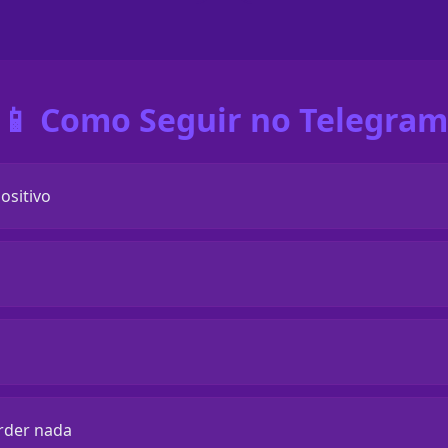
📱 Como Seguir no Telegram
ositivo
erder nada