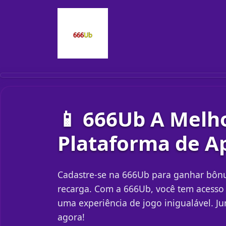
📱 666Ub A Melh
Plataforma de A
Cadastre-se na 666Ub para ganhar bônu
recarga. Com a 666Ub, você tem acesso 
uma experiência de jogo inigualável. J
agora!