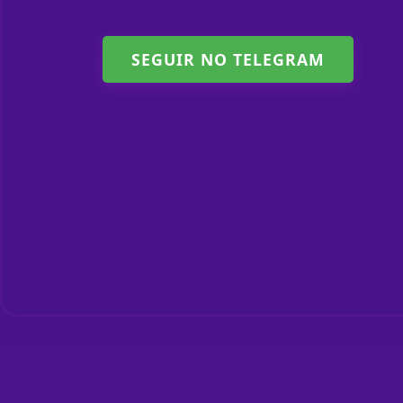
SEGUIR NO TELEGRAM