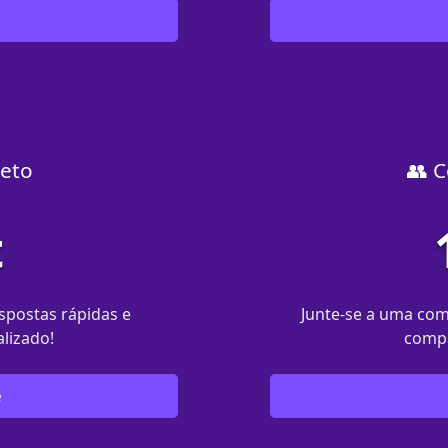
reto
👥 
t
espostas rápidas e
Junte-se a uma com
lizado!
compa
e