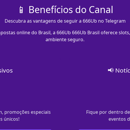
📱 Benefícios do Canal
Descubra as vantagens de seguir a 666Ub no Telegram
ostas online do Brasil, a 666Ub 666Ub Brasil oferece slot
ambiente seguro.
sivos
📢 Notí
m, promoções especiais
Fique por dentro d
s únicos!
eventos d