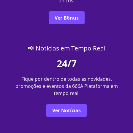
únicos!
Ver Bônus
📢 Notícias em Tempo Real
24/7
Fique por dentro de todas as novidades,
promoções e eventos da 666A Plataforma em
tempo real!
Ver Notícias