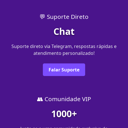
💬 Suporte Direto
Chat
Suporte direto via Telegram, respostas rápidas e
atendimento personalizado!
Falar Suporte
👥 Comunidade VIP
1000+