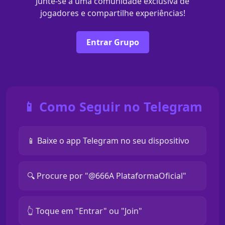
Junte-se a uma comunidade exclusiva de
jogadores e compartilhe experiências!
Entrar Grupo
📱 Como Seguir no Telegram
📱 Baixe o app Telegram no seu dispositivo
🔍 Procure por "@666A PlataformaOficial"
👆 Toque em "Entrar" ou "Join"