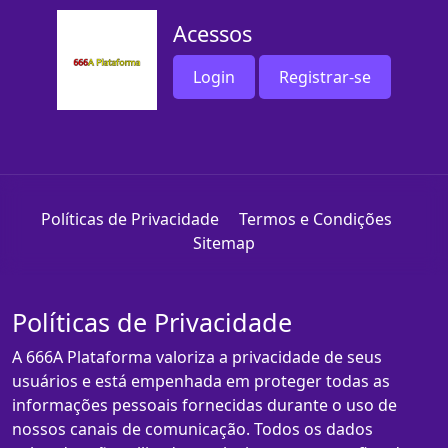
Acessos
Login
Registrar-se
Políticas de Privacidade
Termos e Condições
Sitemap
Políticas de Privacidade
A 666A Plataforma valoriza a privacidade de seus
usuários e está empenhada em proteger todas as
informações pessoais fornecidas durante o uso de
nossos canais de comunicação. Todos os dados