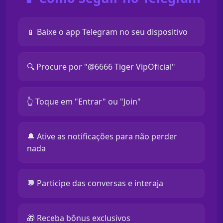
📱 Baixe o app Telegram no seu dispositivo
🔍 Procure por "@6666 Tiger VipOficial"
👆 Toque em "Entrar" ou "Join"
🔔 Ative as notificações para não perder
nada
💬 Participe das conversas e interaja
🎁 Receba bônus exclusivos