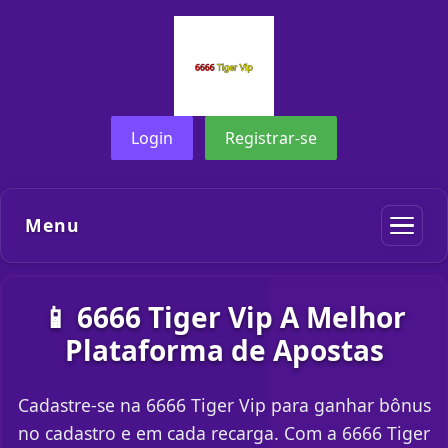
Login
Registrar-se
Menu
📱 6666 Tiger Vip A Melhor
Plataforma de Apostas
Cadastre-se na 6666 Tiger Vip para ganhar bônus
no cadastro e em cada recarga. Com a 6666 Tiger