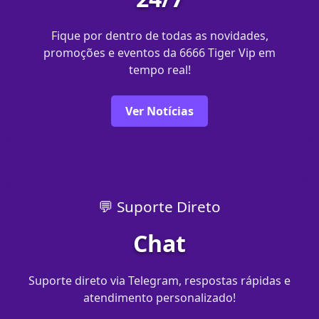
Fique por dentro de todas as novidades,
promoções e eventos da 6666 Tiger Vip em
tempo real!
Ver Notícias
💬 Suporte Direto
Chat
Suporte direto via Telegram, respostas rápidas e
atendimento personalizado!