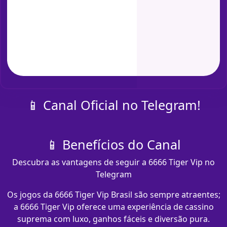
📱 Canal Oficial no Telegram!
📱 Benefícios do Canal
Descubra as vantagens de seguir a 6666 Tiger Vip no
Telegram
Os jogos da 6666 Tiger Vip Brasil são sempre atraentes;
a 6666 Tiger Vip oferece uma experiência de cassino
suprema com luxo, ganhos fáceis e diversão pura.