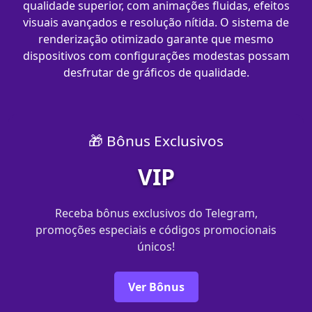
qualidade superior, com animações fluidas, efeitos
visuais avançados e resolução nítida. O sistema de
renderização otimizado garante que mesmo
dispositivos com configurações modestas possam
desfrutar de gráficos de qualidade.
🎁 Bônus Exclusivos
VIP
Receba bônus exclusivos do Telegram,
promoções especiais e códigos promocionais
únicos!
Ver Bônus