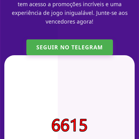
tem acesso a promoções incríveis e uma
experiência de jogo inigualável. Junte-se aos
vencedores agora!
SEGUIR NO TELEGRAM