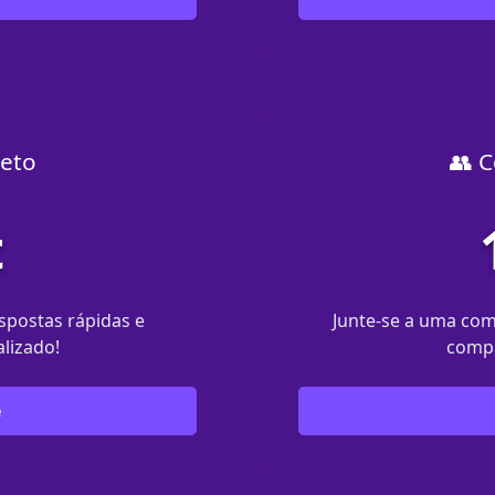
reto
👥 
t
espostas rápidas e
Junte-se a uma com
lizado!
compa
e