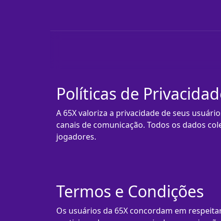
Políticas de Privacida
A 65X valoriza a privacidade de seus usuár
canais de comunicação. Todos os dados cole
jogadores.
Termos e Condições
Os usuários da 65X concordam em respeitar 