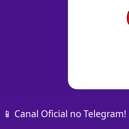
📱 Canal Oficial no Telegram!