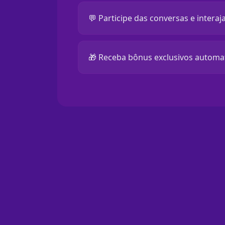
💬 Participe das conversas e interaj
🎁 Receba bônus exclusivos autom