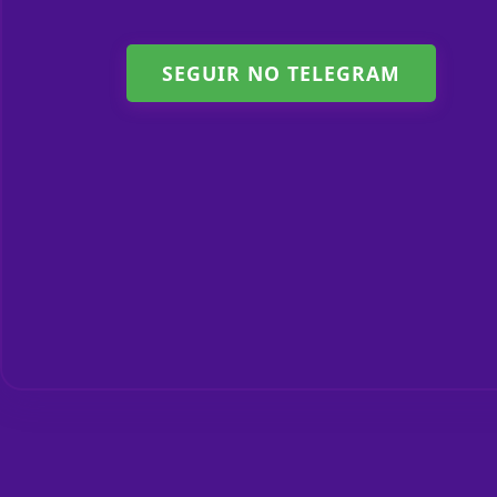
SEGUIR NO TELEGRAM