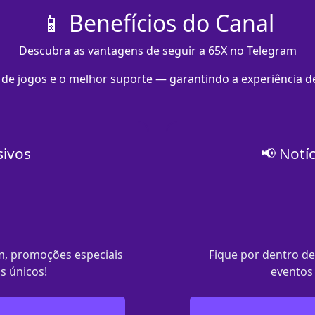
📱 Benefícios do Canal
Descubra as vantagens de seguir a 65X no Telegram
e jogos e o melhor suporte — garantindo a experiência de j
sivos
📢 Notí
m, promoções especiais
Fique por dentro d
s únicos!
eventos