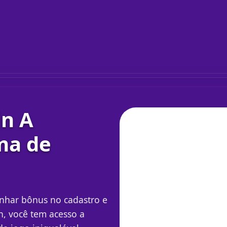
in A
ma de
nhar bônus no cadastro e
, você tem acesso a