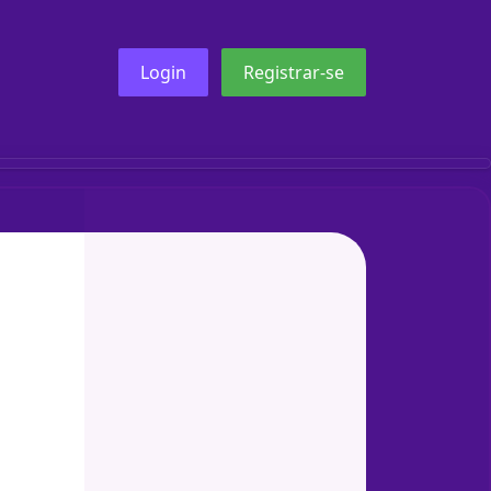
Login
Registrar-se