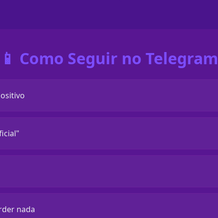
📱 Como Seguir no Telegram
ositivo
cial"
erder nada