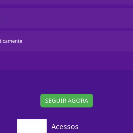
a
aticamente
SEGUIR AGORA
Acessos