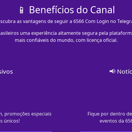
📱 Benefícios do Canal
scubra as vantagens de seguir a 6566 Com Login no Teleg
asileiros uma experiência altamente segura pela platafor
mais confiáveis do mundo, com licença oficial.
sivos
📢 Notí
m, promoções especiais
Fique por dentro d
s únicos!
eventos da 65