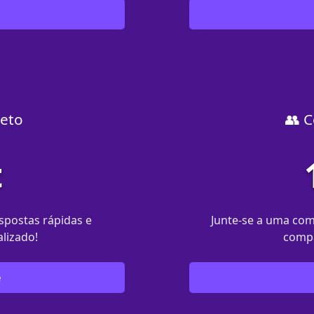
reto
👥 
t
espostas rápidas e
Junte-se a uma com
lizado!
compa
e