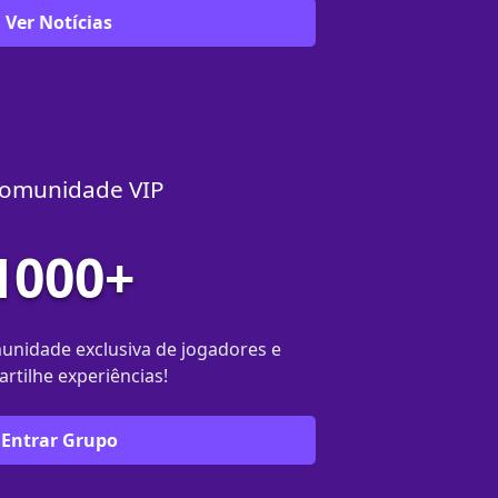
Ver Notícias
Comunidade VIP
1000+
unidade exclusiva de jogadores e
rtilhe experiências!
Entrar Grupo