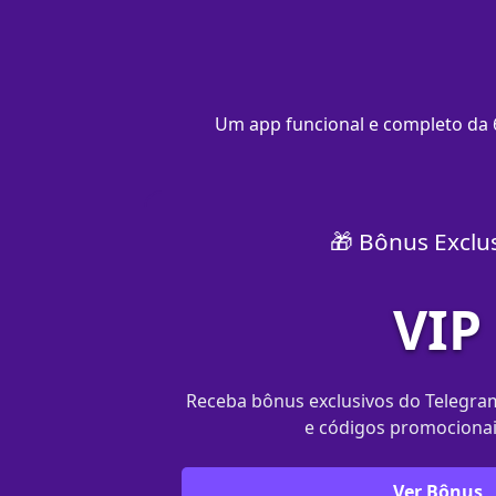
Um app funcional e completo da 
🎁 Bônus Exclu
VIP
Receba bônus exclusivos do Telegra
e códigos promocionai
Ver Bônus