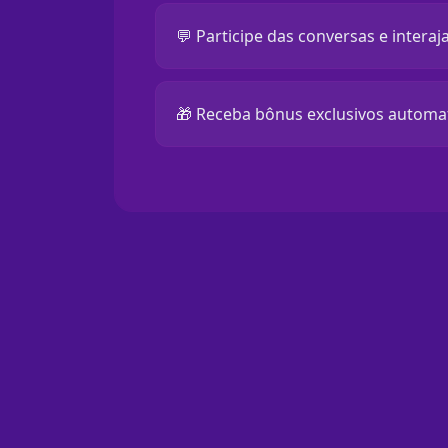
💬 Participe das conversas e interaj
🎁 Receba bônus exclusivos autom