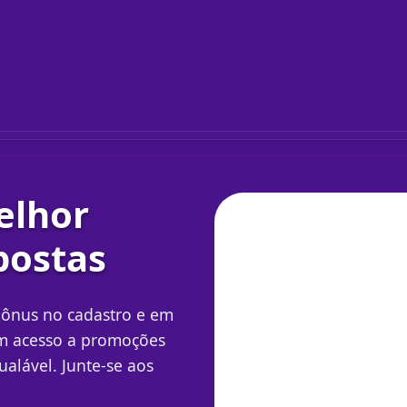
elhor
postas
bônus no cadastro e em
em acesso a promoções
ualável. Junte-se aos