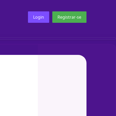
Login
Registrar-se