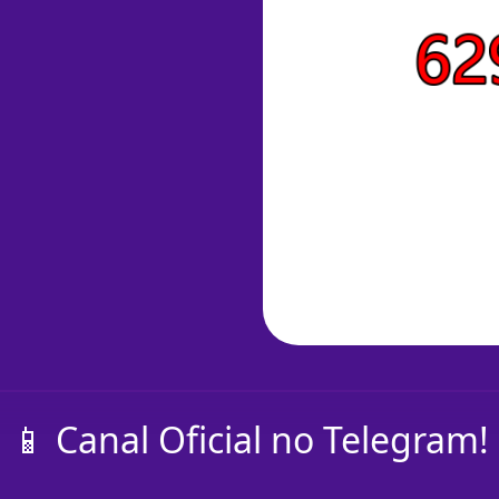
📱 Canal Oficial no Telegram!