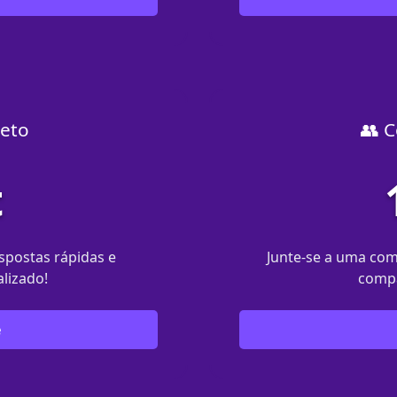
reto
👥 
t
espostas rápidas e
Junte-se a uma com
lizado!
compa
e