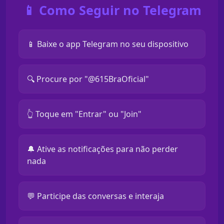
📱 Como Seguir no Telegram
📱 Baixe o app Telegram no seu dispositivo
🔍 Procure por "@615BraOficial"
👆 Toque em "Entrar" ou "Join"
🔔 Ative as notificações para não perder
nada
💬 Participe das conversas e interaja