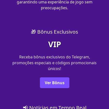
garantindo uma experiência de jogo sem
preocupações.
🎁 Bônus Exclusivos
VIP
Receba bônus exclusivos do Telegram,
promoções especiais e códigos promocionais
únicos!
Ver Bônus
📢 Notícias em Tempo Real