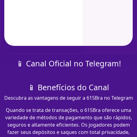
📱 Canal Oficial no Telegram!
📱 Benefícios do Canal
Descubra as vantagens de seguir a 615Bra no Telegram
Quando se trata de transações, o 615Bra oferece uma
variedade de métodos de pagamento que são rápidos,
seguros e altamente eficientes. Os jogadores podem
fazer seus depósitos e saques com total privacidade,