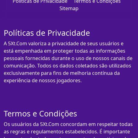
Políticas de Privacidade
Termos e Condições
Sitemap
Políticas de Privacidade
A 5Xt.Com valoriza a privacidade de seus usuários e
está empenhada em proteger todas as informações
pessoais fornecidas durante o uso de nossos canais de
comunicação. Todos os dados coletados são utilizados
exclusivamente para fins de melhoria contínua da
experiência de nossos jogadores.
Termos e Condições
Os usuários da 5Xt.Com concordam em respeitar todas
as regras e regulamentos estabelecidos. É importante