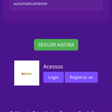
automaticamente
SEGUIR AGORA
Acessos
Login
Registrar-se