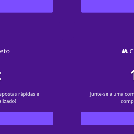
reto
👥 
t
espostas rápidas e
Junte-se a uma com
lizado!
compa
e