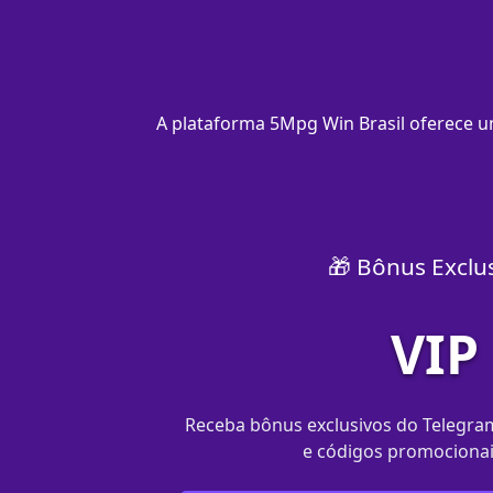
A plataforma 5Mpg Win Brasil oferece u
🎁 Bônus Exclu
VIP
Receba bônus exclusivos do Telegra
e códigos promocionai