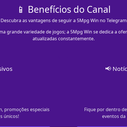
📱 Benefícios do Canal
Descubra as vantagens de seguir a 5Mpg Win no Telegram
ma grande variedade de jogos; a 5Mpg Win se dedica a ofe
atualizadas constantemente.
sivos
📢 Notí
m, promoções especiais
Fique por dentro d
s únicos!
eventos da