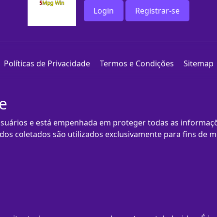
Login
Registrar-se
Políticas de Privacidade
Termos e Condições
Sitemap
de
 usuários e está empenhada em proteger todas as informaçõ
os coletados são utilizados exclusivamente para fins de m