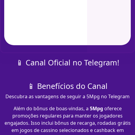
📱 Canal Oficial no Telegram!
📱 Benefícios do Canal
Descubra as vantagens de seguir a 5Mpg no Telegram
Além do bônus de boas-vindas, a
5Mpg
oferece
promoções regulares para manter os jogadores
engajados. Isso inclui bônus de recarga, rodadas grátis
em jogos de cassino selecionados e cashback em