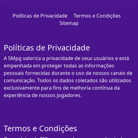
Políticas de Privacidade
Termos e Condições
Sitemap
Políticas de Privacidade
A 5Mpg valoriza a privacidade de seus usuários e está
empenhada em proteger todas as informações
pessoais fornecidas durante o uso de nossos canais de
comunicação. Todos os dados coletados são utilizados
exclusivamente para fins de melhoria contínua da
experiência de nossos jogadores.
Termos e Condições