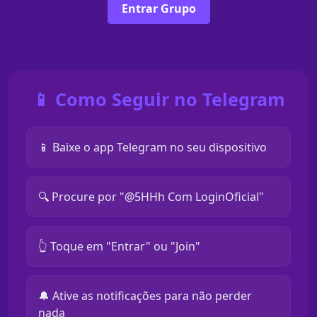
Entrar Grupo
📱 Como Seguir no Telegram
📱 Baixe o app Telegram no seu dispositivo
🔍 Procure por "@5HHh Com LoginOficial"
👆 Toque em "Entrar" ou "Join"
🔔 Ative as notificações para não perder
nada