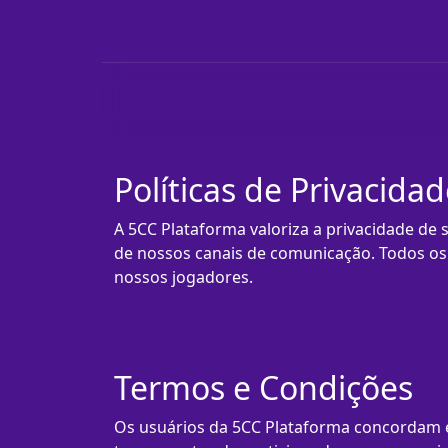
Políticas de Privacida
A 5CC Plataforma valoriza a privacidade de
de nossos canais de comunicação. Todos os 
nossos jogadores.
Termos e Condições
Os usuários da 5CC Plataforma concordam em