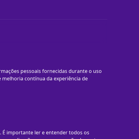
ormações pessoais fornecidas durante o uso
e melhoria contínua da experiência de
 É importante ler e entender todos os