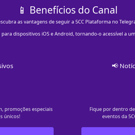
📱 Benefícios do Canal
scubra as vantagens de seguir a 5CC Plataforma no Teleg
el para dispositivos iOS e Android, tornando-o acessível a 
sivos
📢 Notí
m, promoções especiais
Fique por dentro d
s únicos!
eventos da 5C