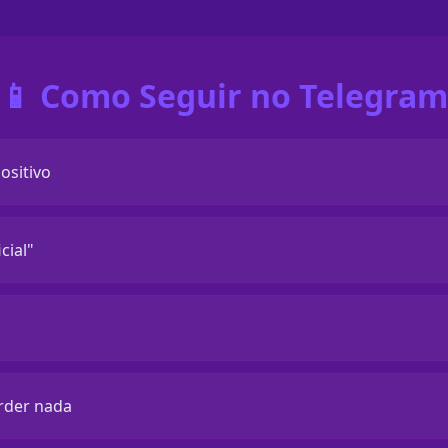
📱 Como Seguir no Telegram
ositivo
cial"
erder nada