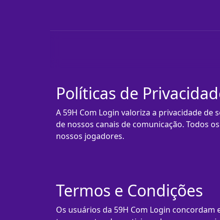
Políticas de Privacida
A 59H Com Login valoriza a privacidade de
de nossos canais de comunicação. Todos os 
nossos jogadores.
Termos e Condições
Os usuários da 59H Com Login concordam em