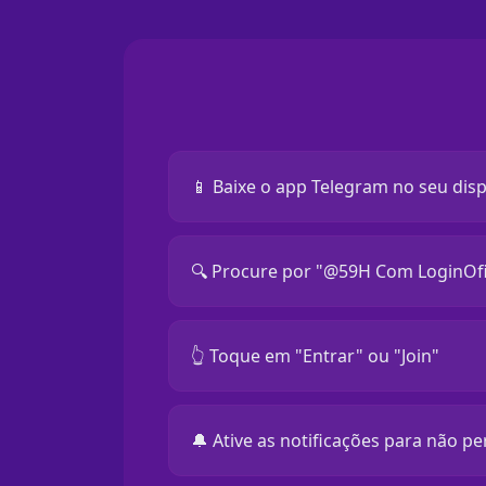
📱 Baixe o app Telegram no seu disp
🔍 Procure por "@59H Com LoginOfi
👆 Toque em "Entrar" ou "Join"
🔔 Ative as notificações para não p