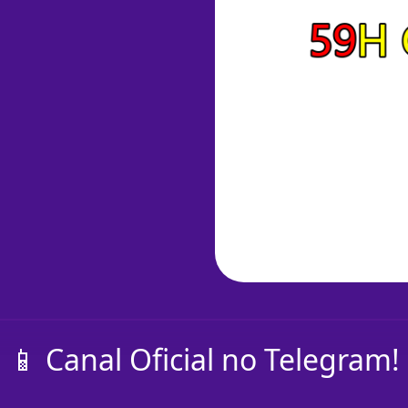
📱 Canal Oficial no Telegram!