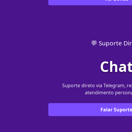
💬 Suporte Di
Cha
Suporte direto via Telegram, r
atendimento persona
Falar Suport