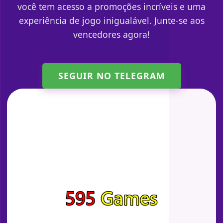
você tem acesso a promoções incríveis e uma
experiência de jogo inigualável. Junte-se aos
vencedores agora!
SEGUIR NO TELEGRAM