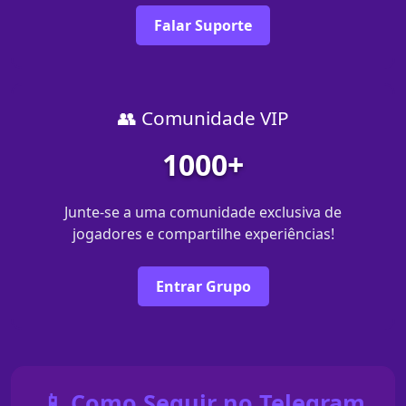
Falar Suporte
👥 Comunidade VIP
1000+
Junte-se a uma comunidade exclusiva de
jogadores e compartilhe experiências!
Entrar Grupo
📱 Como Seguir no Telegram