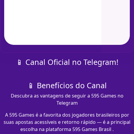
📱 Canal Oficial no Telegram!
📱 Benefícios do Canal
Descubra as vantagens de seguir a 595 Games no
Telegram
A 595 Games é a favorita dos jogadores brasileiros por
suas apostas acessíveis e retorno rápido — é a principal
escolha na plataforma 595 Games Brasil .