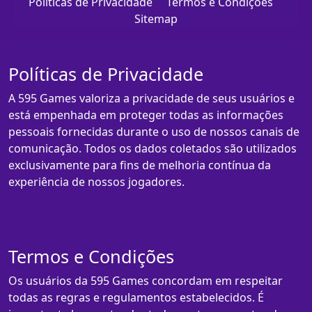
Políticas de Privacidade
Termos e Condições
Sitemap
Políticas de Privacidade
A 595 Games valoriza a privacidade de seus usuários e
está empenhada em proteger todas as informações
pessoais fornecidas durante o uso de nossos canais de
comunicação. Todos os dados coletados são utilizados
exclusivamente para fins de melhoria contínua da
experiência de nossos jogadores.
Termos e Condições
Os usuários da 595 Games concordam em respeitar
todas as regras e regulamentos estabelecidos. É