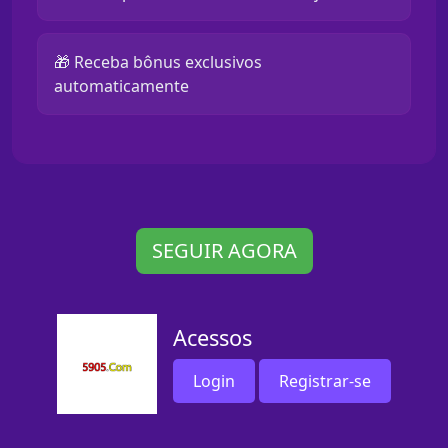
🎁 Receba bônus exclusivos
automaticamente
SEGUIR AGORA
Acessos
Login
Registrar-se