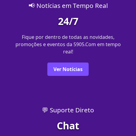
📢 Notícias em Tempo Real
24/7
Fique por dentro de todas as novidades,
promoções e eventos da 5905.Com em tempo
real!
Ver Notícias
💬 Suporte Direto
Chat