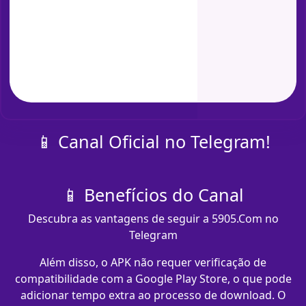
📱 Canal Oficial no Telegram!
📱 Benefícios do Canal
Descubra as vantagens de seguir a 5905.Com no
Telegram
Além disso, o APK não requer verificação de
compatibilidade com a Google Play Store, o que pode
adicionar tempo extra ao processo de download. O