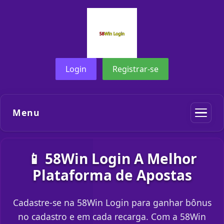
Login
Registrar-se
Menu
📱 58Win Login A Melhor
Plataforma de Apostas
Cadastre-se na 58Win Login para ganhar bônus
no cadastro e em cada recarga. Com a 58Win