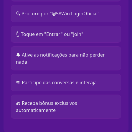
🔍 Procure por "@58Win LoginOficial"
👆 Toque em "Entrar" ou "Join"
🔔 Ative as notificações para não perder
nada
💬 Participe das conversas e interaja
🎁 Receba bônus exclusivos
automaticamente