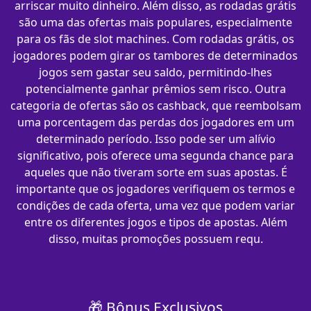
arriscar muito dinheiro. Além disso, as rodadas grátis
são uma das ofertas mais populares, especialmente
para os fãs de slot machines. Com rodadas grátis, os
jogadores podem girar os tambores de determinados
jogos sem gastar seu saldo, permitindo-lhes
potencialmente ganhar prêmios sem risco. Outra
categoria de ofertas são os cashback, que reembolsam
uma porcentagem das perdas dos jogadores em um
determinado período. Isso pode ser um alívio
significativo, pois oferece uma segunda chance para
aqueles que não tiveram sorte em suas apostas. É
importante que os jogadores verifiquem os termos e
condições de cada oferta, uma vez que podem variar
entre os diferentes jogos e tipos de apostas. Além
disso, muitas promoções possuem requ.
🎁 Bônus Exclusivos