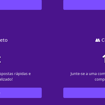
reto
👥 
t
espostas rápidas e
Junte-se a uma com
lizado!
compa
e