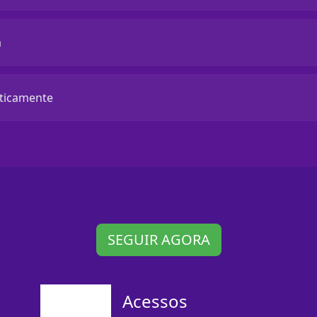
a
aticamente
SEGUIR AGORA
Acessos