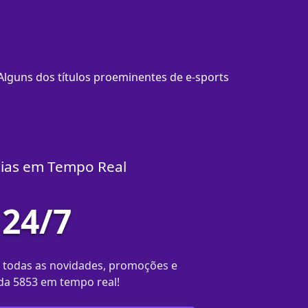
lguns dos títulos proeminentes de e-sports
cias em Tempo Real
24/7
e todas as novidades, promoções e
da 5853 em tempo real!