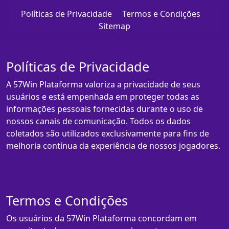
Políticas de Privacidade
Termos e Condições
Sitemap
Políticas de Privacidade
A 57Win Plataforma valoriza a privacidade de seus
usuários e está empenhada em proteger todas as
informações pessoais fornecidas durante o uso de
nossos canais de comunicação. Todos os dados
coletados são utilizados exclusivamente para fins de
melhoria contínua da experiência de nossos jogadores.
Termos e Condições
Os usuários da 57Win Plataforma concordam em