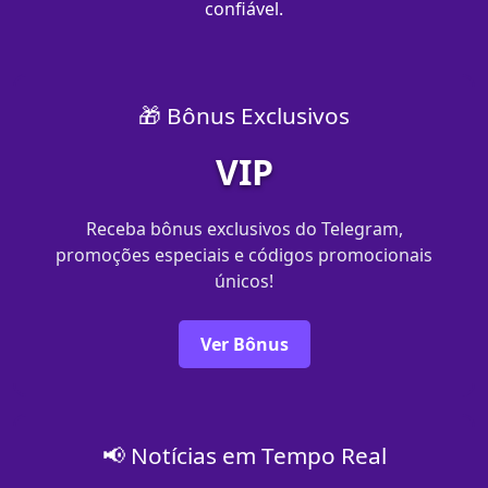
confiável.
🎁 Bônus Exclusivos
VIP
Receba bônus exclusivos do Telegram,
promoções especiais e códigos promocionais
únicos!
Ver Bônus
📢 Notícias em Tempo Real