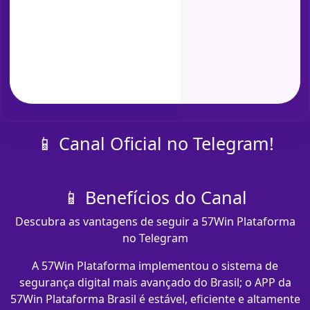
📱 Canal Oficial no Telegram!
📱 Benefícios do Canal
Descubra as vantagens de seguir a 57Win Plataforma
no Telegram
A 57Win Plataforma implementou o sistema de
segurança digital mais avançado do Brasil; o APP da
57Win Plataforma Brasil é estável, eficiente e altamente