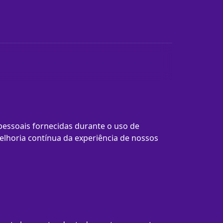
pessoais fornecidas durante o uso de
elhoria contínua da experiência de nossos