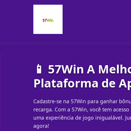
📱 57Win A Melh
Plataforma de A
Cadastre-se na 57Win para ganhar bônu
recarga. Com a 57Win, você tem acesso 
uma experiência de jogo inigualável. J
agora!