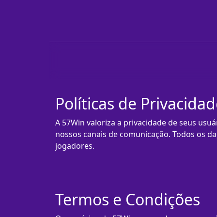
Políticas de Privacida
A 57Win valoriza a privacidade de seus usu
nossos canais de comunicação. Todos os dad
jogadores.
Termos e Condições