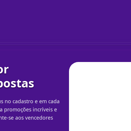
or
postas
s no cadastro e em cada
a promoções incríveis e
unte-se aos vencedores