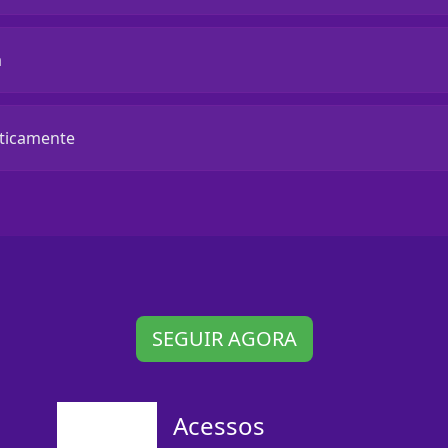
a
aticamente
SEGUIR AGORA
Acessos