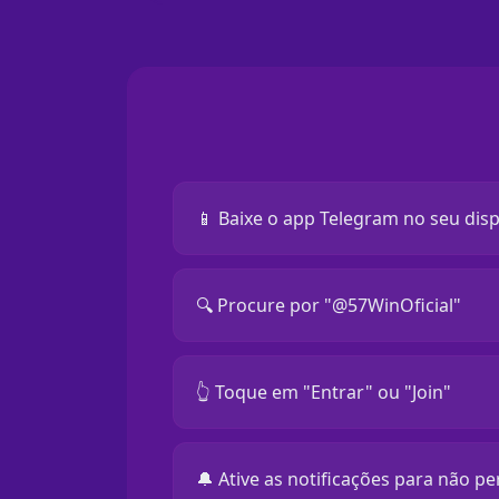
📱 Baixe o app Telegram no seu disp
🔍 Procure por "@57WinOficial"
👆 Toque em "Entrar" ou "Join"
🔔 Ative as notificações para não p