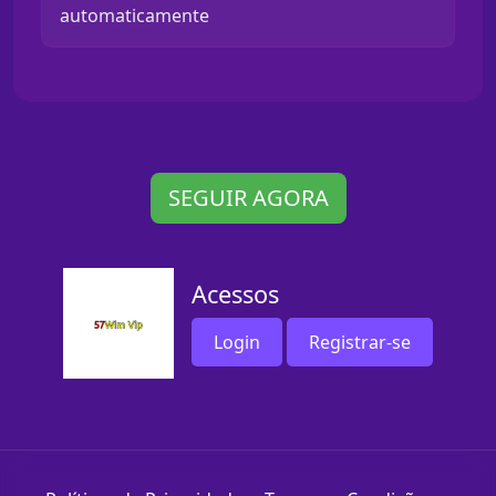
automaticamente
SEGUIR AGORA
Acessos
Login
Registrar-se