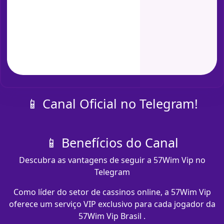
📱 Canal Oficial no Telegram!
📱 Benefícios do Canal
Descubra as vantagens de seguir a 57Wim Vip no
Telegram
Como líder do setor de cassinos online, a 57Wim Vip
oferece um serviço VIP exclusivo para cada jogador da
57Wim Vip Brasil .