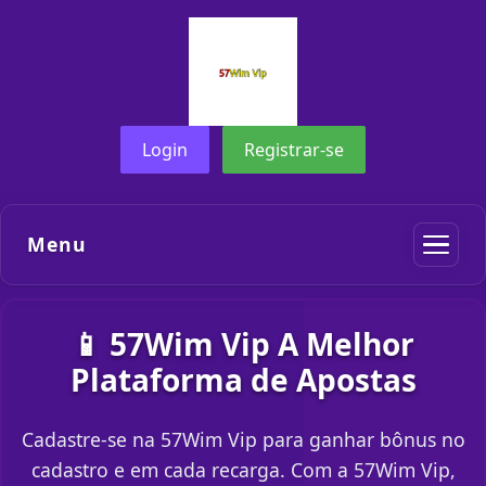
Login
Registrar-se
Menu
📱 57Wim Vip A Melhor
Plataforma de Apostas
Cadastre-se na 57Wim Vip para ganhar bônus no
cadastro e em cada recarga. Com a 57Wim Vip,