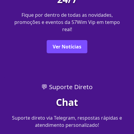
Fique por dentro de todas as novidades,
promoções e eventos da 57Wim Vip em tempo
real!
Ver Notícias
💬 Suporte Direto
Chat
Suporte direto via Telegram, respostas rápidas e
atendimento personalizado!