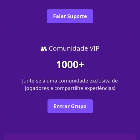
Falar Suporte
👥 Comunidade VIP
1000+
Junte-se a uma comunidade exclusiva de
jogadores e compartilhe experiências!
Entrar Grupo