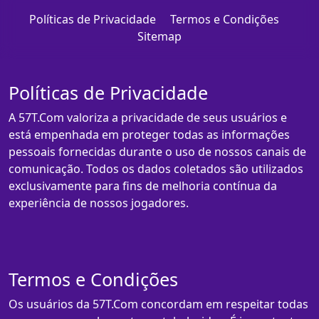
Políticas de Privacidade
Termos e Condições
Sitemap
Políticas de Privacidade
A 57T.Com valoriza a privacidade de seus usuários e
está empenhada em proteger todas as informações
pessoais fornecidas durante o uso de nossos canais de
comunicação. Todos os dados coletados são utilizados
exclusivamente para fins de melhoria contínua da
experiência de nossos jogadores.
Termos e Condições
Os usuários da 57T.Com concordam em respeitar todas