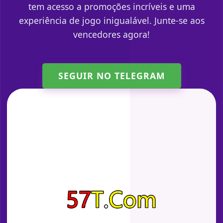
tem acesso a promoções incríveis e uma
experiência de jogo inigualável. Junte-se aos
vencedores agora!
SEGUIR NO TELEGRAM