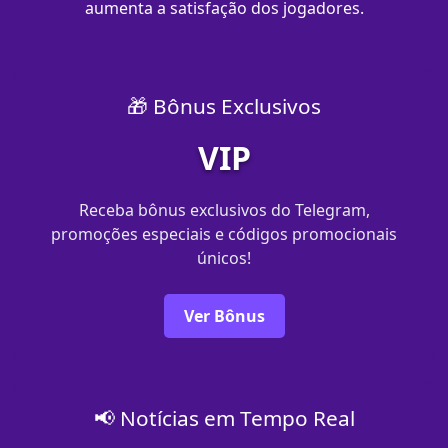
aumenta a satisfação dos jogadores.
🎁 Bônus Exclusivos
VIP
Receba bônus exclusivos do Telegram,
promoções especiais e códigos promocionais
únicos!
Ver Bônus
📢 Notícias em Tempo Real