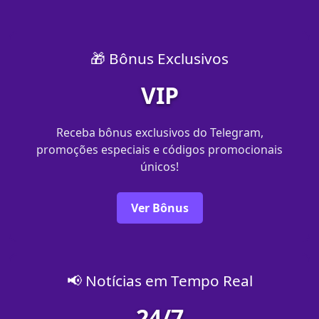
🎁 Bônus Exclusivos
VIP
Receba bônus exclusivos do Telegram,
promoções especiais e códigos promocionais
únicos!
Ver Bônus
📢 Notícias em Tempo Real
24/7