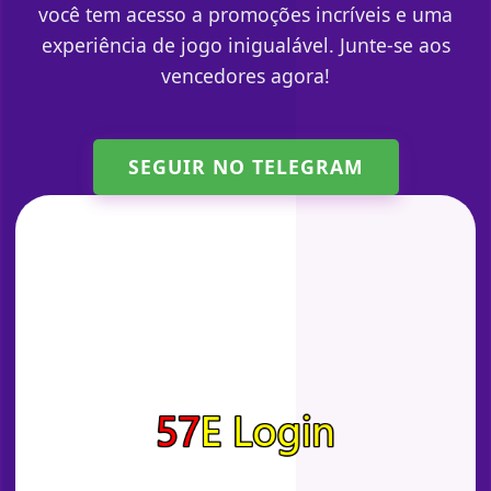
você tem acesso a promoções incríveis e uma
experiência de jogo inigualável. Junte-se aos
vencedores agora!
SEGUIR NO TELEGRAM