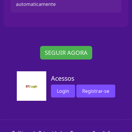
automaticamente
SEGUIR AGORA
Acessos
Login
Registrar-se