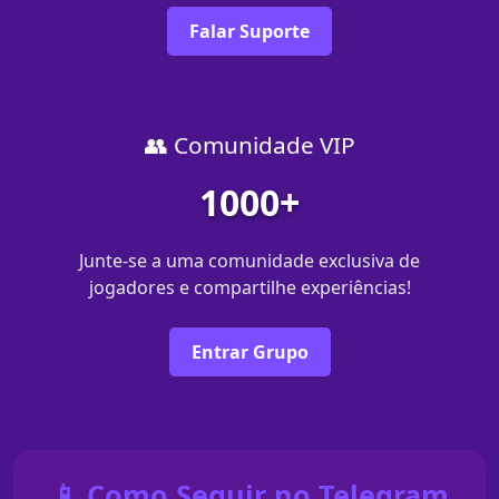
Falar Suporte
👥 Comunidade VIP
1000+
Junte-se a uma comunidade exclusiva de
jogadores e compartilhe experiências!
Entrar Grupo
📱 Como Seguir no Telegram