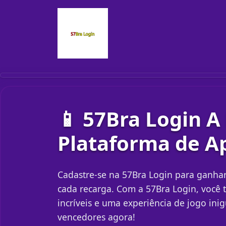
📱 57Bra Login A
Plataforma de A
Cadastre-se na 57Bra Login para ganha
cada recarga. Com a 57Bra Login, você
incríveis e uma experiência de jogo inig
vencedores agora!