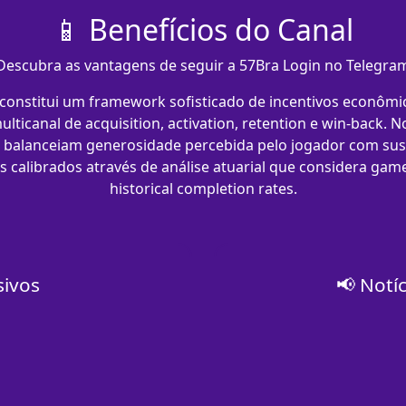
📱 Benefícios do Canal
Descubra as vantagens de seguir a 57Bra Login no Telegra
 constitui um framework sofisticado de incentivos econôm
multicanal de acquisition, activation, retention e win-bac
 balanceiam generosidade percebida pelo jogador com sust
alibrados através de análise atuarial que considera game c
historical completion rates.
sivos
📢 Notí