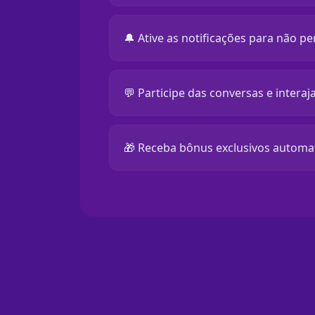
🔔 Ative as notificações para não p
💬 Participe das conversas e interaj
🎁 Receba bônus exclusivos autom