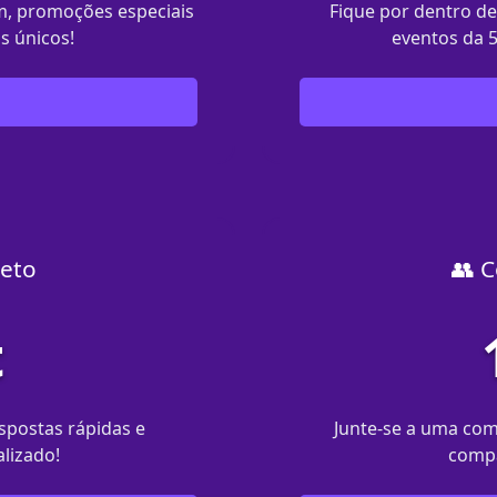
m, promoções especiais
Fique por dentro d
s únicos!
eventos da 
reto
👥 
t
espostas rápidas e
Junte-se a uma com
lizado!
compa