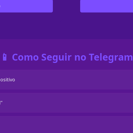
e
📱 Como Seguir no Telegram
ositivo
l"