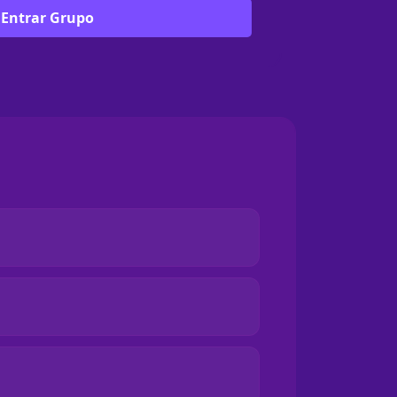
Entrar Grupo