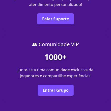
atendimento personalizado!
Falar Suporte
👥 Comunidade VIP
1000+
Junte-se a uma comunidade exclusiva de
jogadores e compartilhe experiências!
Entrar Grupo