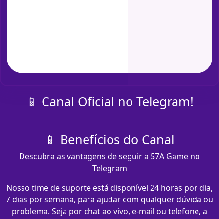
📱 Canal Oficial no Telegram!
📱 Benefícios do Canal
Descubra as vantagens de seguir a 57A Game no
Telegram
Nosso time de suporte está disponível 24 horas por dia,
7 dias por semana, para ajudar com qualquer dúvida ou
problema. Seja por chat ao vivo, e-mail ou telefone, a