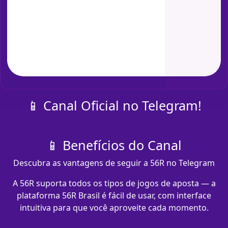
📱 Canal Oficial no Telegram!
📱 Benefícios do Canal
Descubra as vantagens de seguir a 56R no Telegram
A 56R suporta todos os tipos de jogos de aposta — a
plataforma 56R Brasil é fácil de usar, com interface
intuitiva para que você aproveite cada momento.