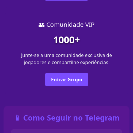
👥 Comunidade VIP
1000+
Junte-se a uma comunidade exclusiva de
jogadores e compartilhe experiências!
Entrar Grupo
📱 Como Seguir no Telegram