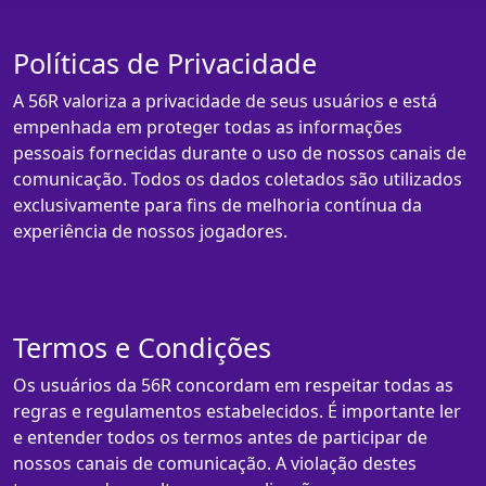
Políticas de Privacidade
A 56R valoriza a privacidade de seus usuários e está
empenhada em proteger todas as informações
pessoais fornecidas durante o uso de nossos canais de
comunicação. Todos os dados coletados são utilizados
exclusivamente para fins de melhoria contínua da
experiência de nossos jogadores.
Termos e Condições
Os usuários da 56R concordam em respeitar todas as
regras e regulamentos estabelecidos. É importante ler
e entender todos os termos antes de participar de
nossos canais de comunicação. A violação destes