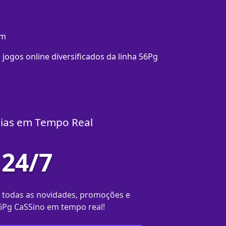
am
 jogos online diversificados da linha 56Pg
cias em Tempo Real
24/7
e todas as novidades, promoções e
6Pg CaSSino em tempo real!