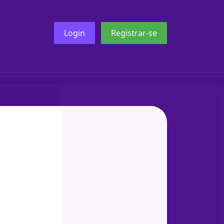
Login
Registrar-se