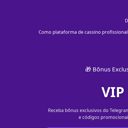
D
Como plataforma de cassino profissional, 
🎁 Bônus Exclu
VIP
Receba bônus exclusivos do Telegra
e códigos promocionai