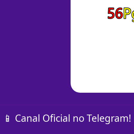
📱 Canal Oficial no Telegram!