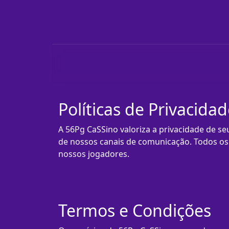
Políticas de Privacida
A 56Pg CaSSino valoriza a privacidade de s
de nossos canais de comunicação. Todos os 
nossos jogadores.
Termos e Condições