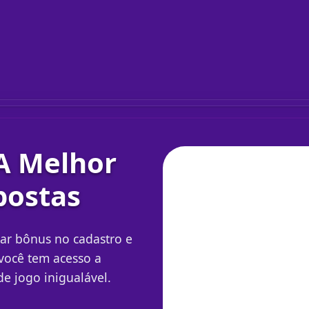
 A Melhor
postas
ar bônus no cadastro e
você tem acesso a
e jogo inigualável.