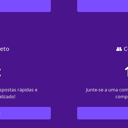
reto
👥 
t
espostas rápidas e
Junte-se a uma com
lizado!
compa
e