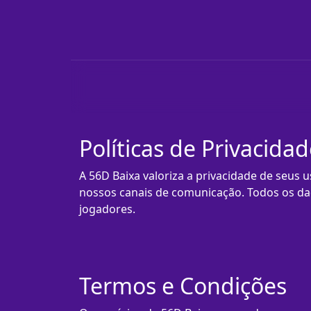
Políticas de Privacida
A 56D Baixa valoriza a privacidade de seus
nossos canais de comunicação. Todos os dad
jogadores.
Termos e Condições