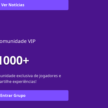
Ver Notícias
Comunidade VIP
1000+
unidade exclusiva de jogadores e
rtilhe experiências!
Entrar Grupo