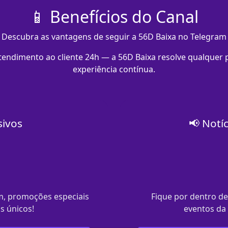
📱 Benefícios do Canal
Descubra as vantagens de seguir a 56D Baixa no Telegram
atendimento ao cliente 24h — a 56D Baixa resolve qualquer
experiência contínua.
sivos
📢 Notí
m, promoções especiais
Fique por dentro d
s únicos!
eventos da