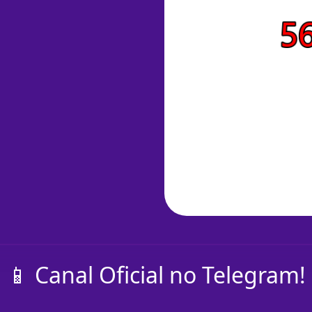
📱 Canal Oficial no Telegram!