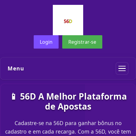
Login
Registrar-se
Menu
📱 56D A Melhor Plataforma
de Apostas
Cadastre-se na 56D para ganhar bônus no
cadastro e em cada recarga. Com a 56D, você tem