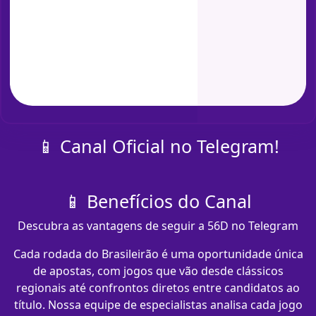
📱 Canal Oficial no Telegram!
📱 Benefícios do Canal
Descubra as vantagens de seguir a 56D no Telegram
Cada rodada do Brasileirão é uma oportunidade única
de apostas, com jogos que vão desde clássicos
regionais até confrontos diretos entre candidatos ao
título. Nossa equipe de especialistas analisa cada jogo