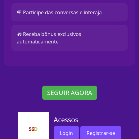
💬 Participe das conversas e interaja
🎁 Receba bônus exclusivos
automaticamente
SEGUIR AGORA
Acessos
Login
Registrar-se