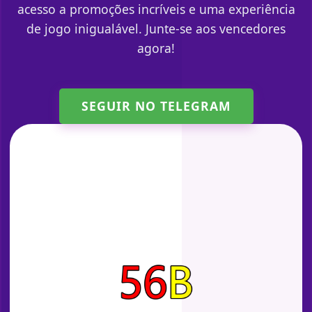
acesso a promoções incríveis e uma experiência
de jogo inigualável. Junte-se aos vencedores
agora!
SEGUIR NO TELEGRAM