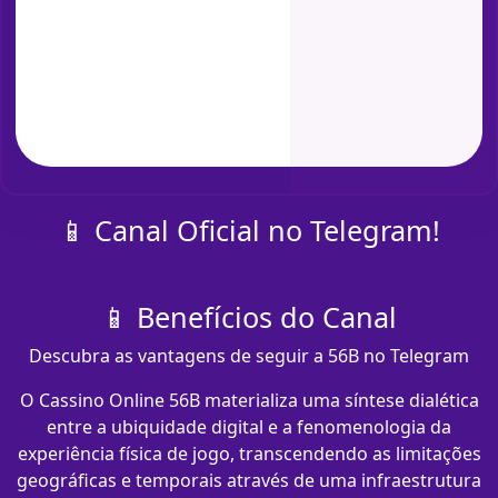
📱 Canal Oficial no Telegram!
📱 Benefícios do Canal
Descubra as vantagens de seguir a 56B no Telegram
O Cassino Online 56B materializa uma síntese dialética
entre a ubiquidade digital e a fenomenologia da
experiência física de jogo, transcendendo as limitações
geográficas e temporais através de uma infraestrutura