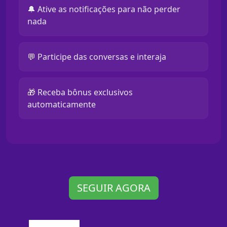
🔔 Ative as notificações para não perder
nada
💬 Participe das conversas e interaja
🎁 Receba bônus exclusivos
automaticamente
SEGUIR AGORA