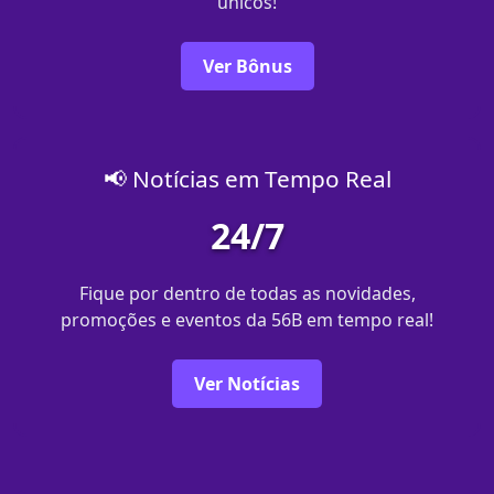
únicos!
Ver Bônus
📢 Notícias em Tempo Real
24/7
Fique por dentro de todas as novidades,
promoções e eventos da 56B em tempo real!
Ver Notícias