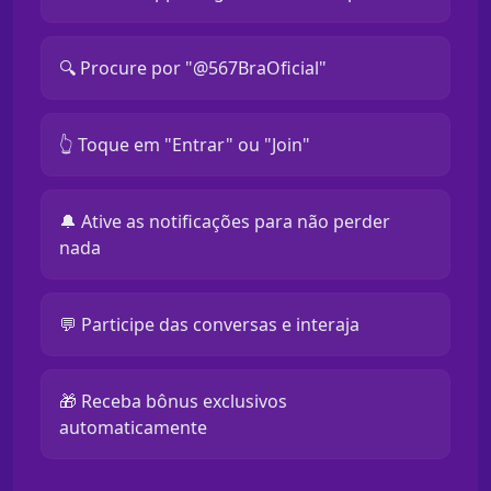
🔍 Procure por "@567BraOficial"
👆 Toque em "Entrar" ou "Join"
🔔 Ative as notificações para não perder
nada
💬 Participe das conversas e interaja
🎁 Receba bônus exclusivos
automaticamente