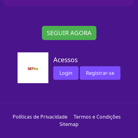
SEGUIR AGORA
Acessos
Login
Registrar-se
Políticas de Privacidade
Termos e Condições
Sitemap