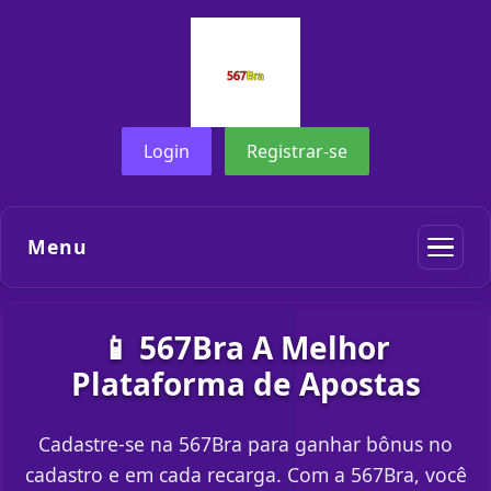
Login
Registrar-se
Menu
📱 567Bra A Melhor
Plataforma de Apostas
Cadastre-se na 567Bra para ganhar bônus no
cadastro e em cada recarga. Com a 567Bra, você