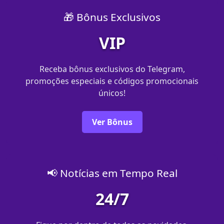
🎁 Bônus Exclusivos
VIP
Receba bônus exclusivos do Telegram,
promoções especiais e códigos promocionais
únicos!
Ver Bônus
📢 Notícias em Tempo Real
24/7