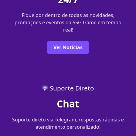
Fique por dentro de todas as novidades,
promoções e eventos da 55G Game em tempo
real!
Ver Notícias
💬 Suporte Direto
Chat
Suporte direto via Telegram, respostas rápidas e
atendimento personalizado!