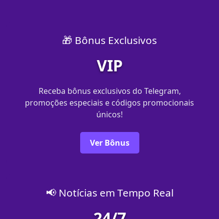
🎁 Bônus Exclusivos
VIP
Receba bônus exclusivos do Telegram,
promoções especiais e códigos promocionais
únicos!
Ver Bônus
📢 Notícias em Tempo Real
24/7