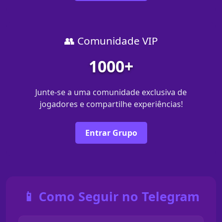
👥 Comunidade VIP
1000+
Junte-se a uma comunidade exclusiva de
jogadores e compartilhe experiências!
Entrar Grupo
📱 Como Seguir no Telegram