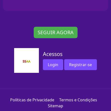
SEGUIR AGORA
Acessos
Login
Registrar-se
Políticas de Privacidade
Termos e Condições
Sitemap