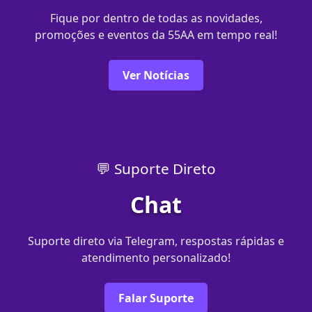
Fique por dentro de todas as novidades,
promoções e eventos da 55AA em tempo real!
Ver Notícias
💬 Suporte Direto
Chat
Suporte direto via Telegram, respostas rápidas e
atendimento personalizado!
Falar Suporte