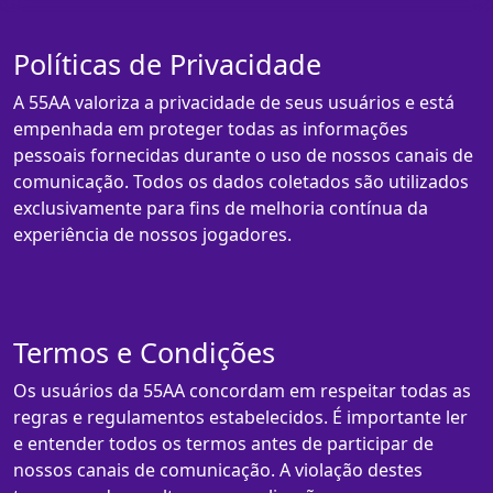
Políticas de Privacidade
A 55AA valoriza a privacidade de seus usuários e está
empenhada em proteger todas as informações
pessoais fornecidas durante o uso de nossos canais de
comunicação. Todos os dados coletados são utilizados
exclusivamente para fins de melhoria contínua da
experiência de nossos jogadores.
Termos e Condições
Os usuários da 55AA concordam em respeitar todas as
regras e regulamentos estabelecidos. É importante ler
e entender todos os termos antes de participar de
nossos canais de comunicação. A violação destes