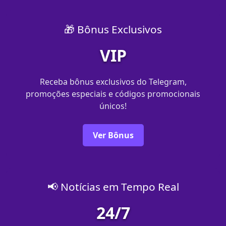
🎁 Bônus Exclusivos
VIP
Receba bônus exclusivos do Telegram,
promoções especiais e códigos promocionais
únicos!
Ver Bônus
📢 Notícias em Tempo Real
24/7