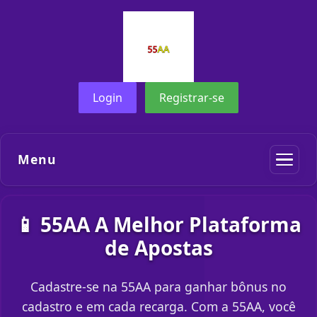
Login
Registrar-se
Menu
📱 55AA A Melhor Plataforma
de Apostas
Cadastre-se na 55AA para ganhar bônus no
cadastro e em cada recarga. Com a 55AA, você