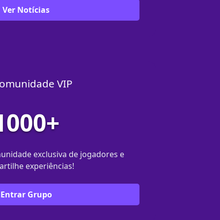
Ver Notícias
Comunidade VIP
1000+
unidade exclusiva de jogadores e
rtilhe experiências!
Entrar Grupo