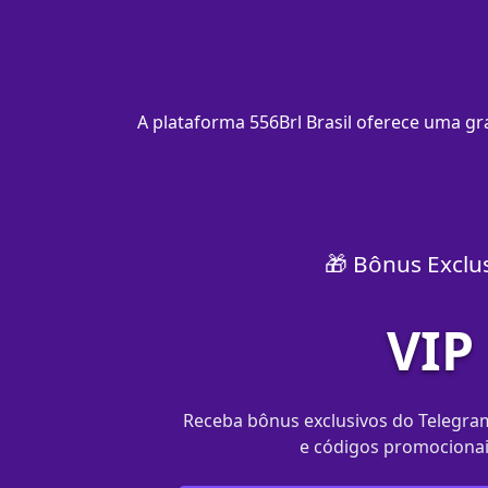
A plataforma 556Brl Brasil oferece uma gr
🎁 Bônus Exclu
VIP
Receba bônus exclusivos do Telegra
e códigos promocionai