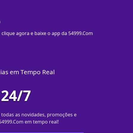
m
 clique agora e baixe o app da 54999.Com
cias em Tempo Real
24/7
e todas as novidades, promoções e
54999.Com em tempo real!