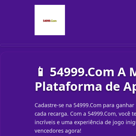
📱 54999.Com A 
Plataforma de A
Cadastre-se na 54999.Com para ganhar
cada recarga. Com a 54999.Com, você 
incríveis e uma experiência de jogo inig
vencedores agora!