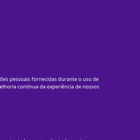
ões pessoais fornecidas durante o uso de
elhoria contínua da experiência de nossos