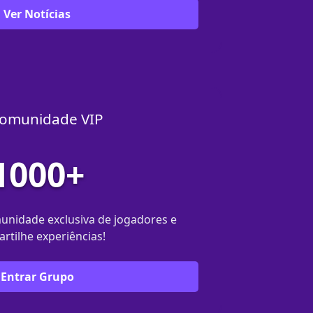
Ver Notícias
Comunidade VIP
1000+
unidade exclusiva de jogadores e
rtilhe experiências!
Entrar Grupo