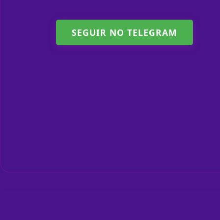
SEGUIR NO TELEGRAM