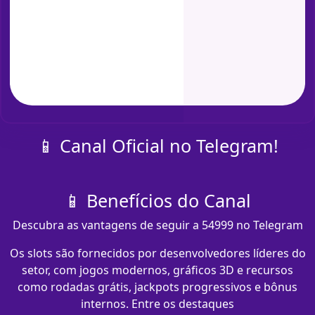
📱 Canal Oficial no Telegram!
📱 Benefícios do Canal
Descubra as vantagens de seguir a 54999 no Telegram
Os slots são fornecidos por desenvolvedores líderes do
setor, com jogos modernos, gráficos 3D e recursos
como rodadas grátis, jackpots progressivos e bônus
internos. Entre os destaques