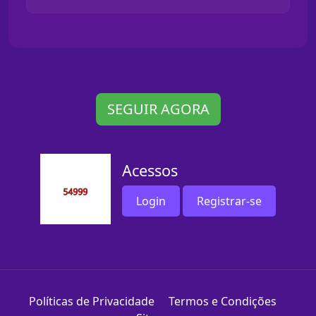
SEGUIR AGORA
Acessos
Login
Registrar-se
Políticas de Privacidade
Termos e Condições