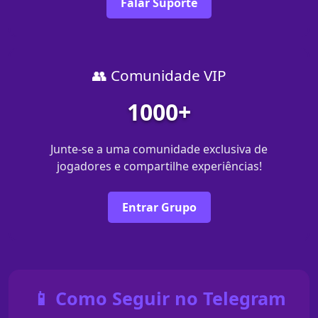
Falar Suporte
👥 Comunidade VIP
1000+
Junte-se a uma comunidade exclusiva de
jogadores e compartilhe experiências!
Entrar Grupo
📱 Como Seguir no Telegram