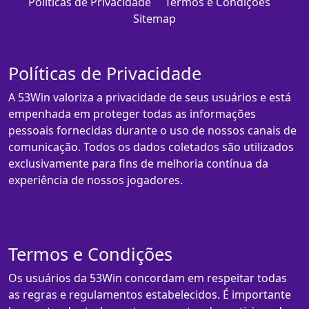
Políticas de Privacidade
Termos e Condições
Sitemap
Políticas de Privacidade
A 53Win valoriza a privacidade de seus usuários e está
empenhada em proteger todas as informações
pessoais fornecidas durante o uso de nossos canais de
comunicação. Todos os dados coletados são utilizados
exclusivamente para fins de melhoria contínua da
experiência de nossos jogadores.
Termos e Condições
Os usuários da 53Win concordam em respeitar todas
as regras e regulamentos estabelecidos. É importante