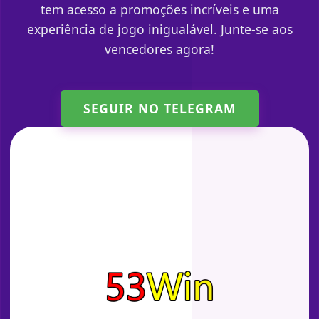
tem acesso a promoções incríveis e uma
experiência de jogo inigualável. Junte-se aos
vencedores agora!
SEGUIR NO TELEGRAM