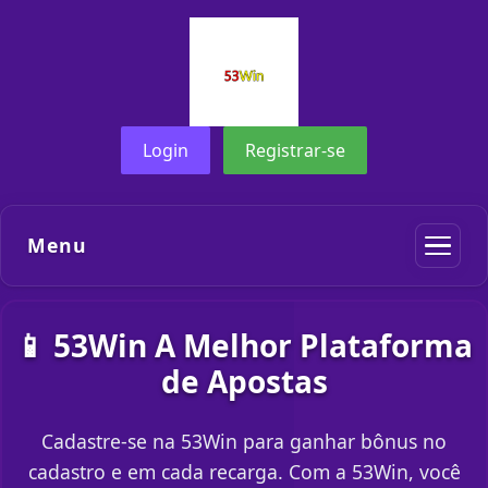
Login
Registrar-se
Menu
📱 53Win A Melhor Plataforma
de Apostas
Cadastre-se na 53Win para ganhar bônus no
cadastro e em cada recarga. Com a 53Win, você