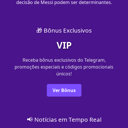
decisão de Messi podem ser determinantes.
🎁 Bônus Exclusivos
VIP
Receba bônus exclusivos do Telegram,
promoções especiais e códigos promocionais
únicos!
Ver Bônus
📢 Notícias em Tempo Real