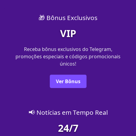
🎁 Bônus Exclusivos
VIP
Receba bônus exclusivos do Telegram,
promoções especiais e códigos promocionais
únicos!
Ver Bônus
📢 Notícias em Tempo Real
24/7