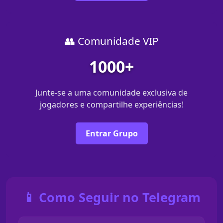
👥 Comunidade VIP
1000+
Junte-se a uma comunidade exclusiva de
jogadores e compartilhe experiências!
Entrar Grupo
📱 Como Seguir no Telegram