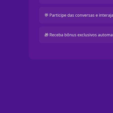
💬 Participe das conversas e interaj
🎁 Receba bônus exclusivos autom