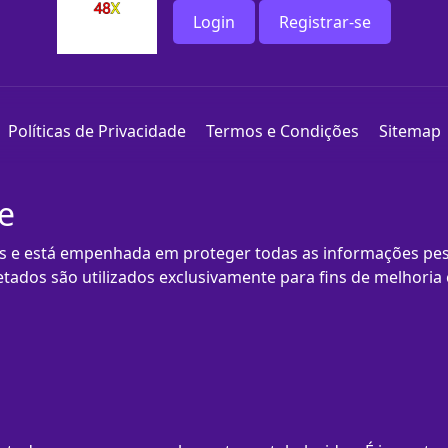
Login
Registrar-se
Políticas de Privacidade
Termos e Condições
Sitemap
de
ios e está empenhada em proteger todas as informações pe
tados são utilizados exclusivamente para fins de melhoria