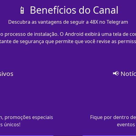
📱 Benefícios do Canal
Descubra as vantagens de seguir a 48X no Telegram
 o processo de instalação. O Android exibirá uma tela de
ortante de segurança que permite que você revise as permis
sivos
📢 Notí
m, promoções especiais
Fique por dentro d
s únicos!
eventos