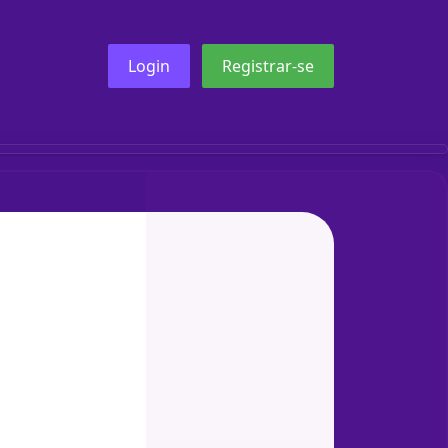
Login
Registrar-se