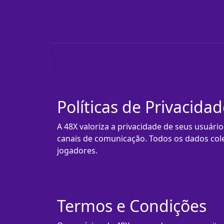
Políticas de Privacida
A 48X valoriza a privacidade de seus usuár
canais de comunicação. Todos os dados cole
jogadores.
Termos e Condições