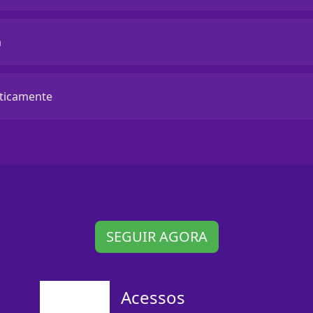
a
aticamente
SEGUIR AGORA
Acessos