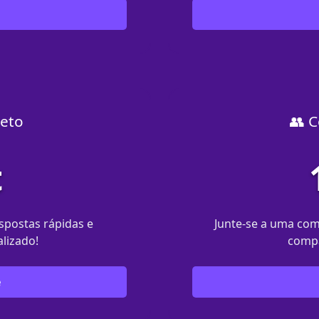
reto
👥 
t
espostas rápidas e
Junte-se a uma com
lizado!
compa
e