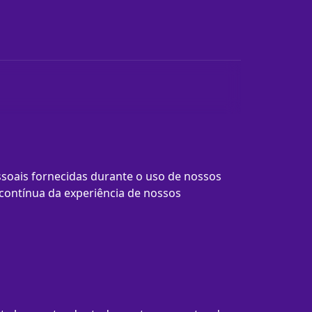
ssoais fornecidas durante o uso de nossos
 contínua da experiência de nossos