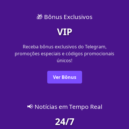
🎁 Bônus Exclusivos
VIP
Receba bônus exclusivos do Telegram,
promoções especiais e códigos promocionais
únicos!
Ver Bônus
📢 Notícias em Tempo Real
24/7