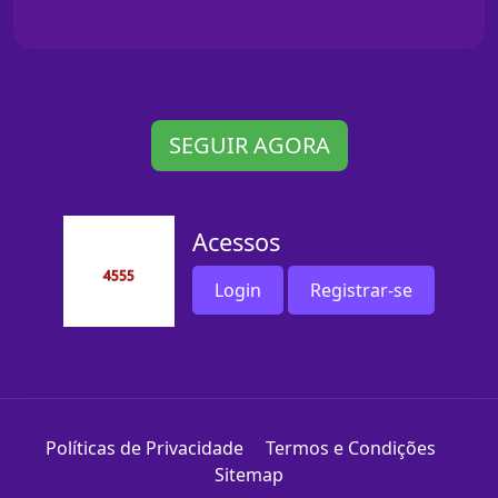
SEGUIR AGORA
Acessos
Login
Registrar-se
Políticas de Privacidade
Termos e Condições
Sitemap