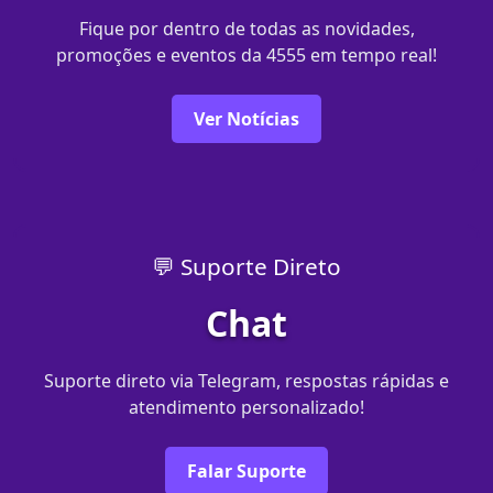
Fique por dentro de todas as novidades,
promoções e eventos da 4555 em tempo real!
Ver Notícias
💬 Suporte Direto
Chat
Suporte direto via Telegram, respostas rápidas e
atendimento personalizado!
Falar Suporte