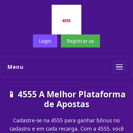
Login
Registrar-se
Menu
📱 4555 A Melhor Plataforma
de Apostas
Cadastre-se na 4555 para ganhar bônus no
cadastro e em cada recarga. Com a 4555, você