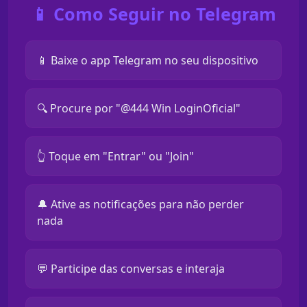
📱 Como Seguir no Telegram
📱 Baixe o app Telegram no seu dispositivo
🔍 Procure por "@444 Win LoginOficial"
👆 Toque em "Entrar" ou "Join"
🔔 Ative as notificações para não perder
nada
💬 Participe das conversas e interaja