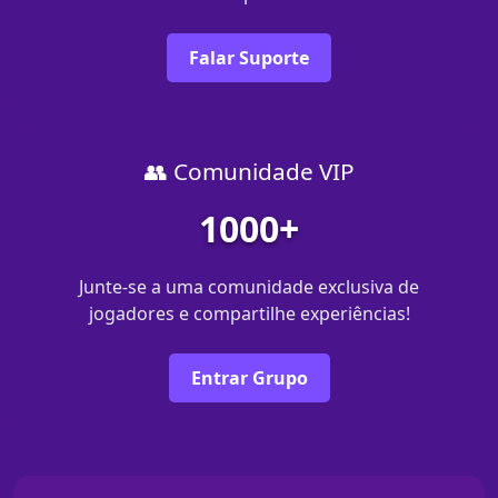
Falar Suporte
👥 Comunidade VIP
1000+
Junte-se a uma comunidade exclusiva de
jogadores e compartilhe experiências!
Entrar Grupo