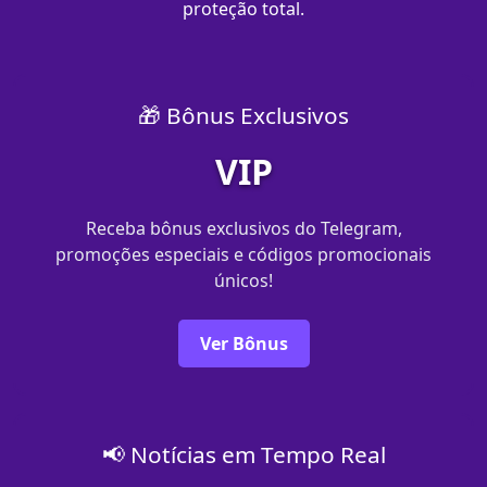
proteção total.
🎁 Bônus Exclusivos
VIP
Receba bônus exclusivos do Telegram,
promoções especiais e códigos promocionais
únicos!
Ver Bônus
📢 Notícias em Tempo Real