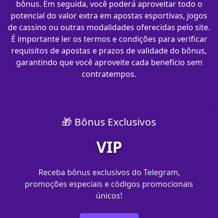
bônus. Em seguida, você poderá aproveitar todo o
potencial do valor extra em apostas esportivas, jogos
de cassino ou outras modalidades oferecidas pelo site.
É importante ler os termos e condições para verificar
requisitos de apostas e prazos de validade do bônus,
garantindo que você aproveite cada benefício sem
contratempos.
🎁 Bônus Exclusivos
VIP
Receba bônus exclusivos do Telegram,
promoções especiais e códigos promocionais
únicos!