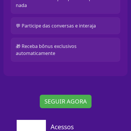
nada
💬 Participe das conversas e interaja
🎁 Receba bônus exclusivos
automaticamente
SEGUIR AGORA
Acessos