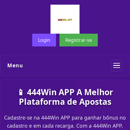
Login
Registrar-se
Menu
📱 444Win APP A Melhor
Plataforma de Apostas
Cadastre-se na 444Win APP para ganhar bônus no
cadastro e em cada recarga. Com a 444Win APP,