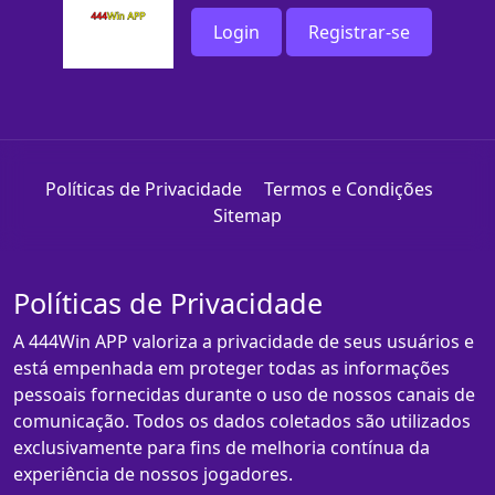
Login
Registrar-se
Políticas de Privacidade
Termos e Condições
Sitemap
Políticas de Privacidade
A 444Win APP valoriza a privacidade de seus usuários e
está empenhada em proteger todas as informações
pessoais fornecidas durante o uso de nossos canais de
comunicação. Todos os dados coletados são utilizados
exclusivamente para fins de melhoria contínua da
experiência de nossos jogadores.