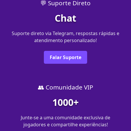
💬 Suporte Direto
Chat
Suporte direto via Telegram, respostas rápidas e
atendimento personalizado!
Falar Suporte
👥 Comunidade VIP
1000+
Junte-se a uma comunidade exclusiva de
jogadores e compartilhe experiências!