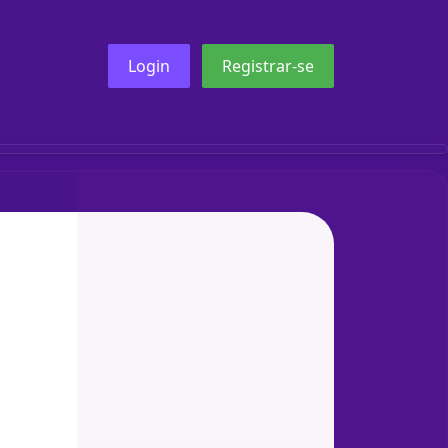
Login
Registrar-se