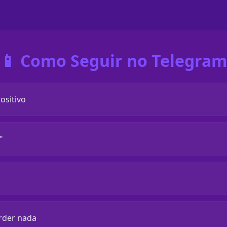
📱 Como Seguir no Telegram
ositivo
"
erder nada