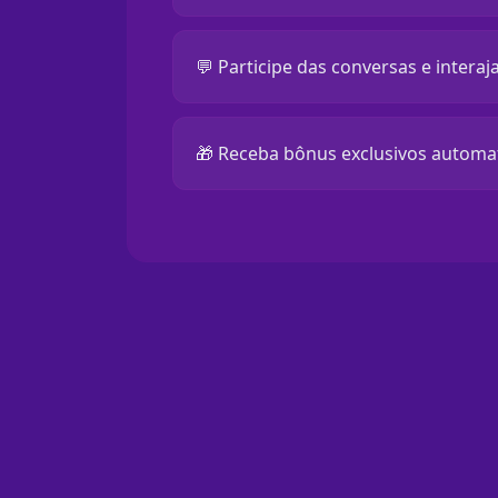
💬 Participe das conversas e interaj
🎁 Receba bônus exclusivos autom