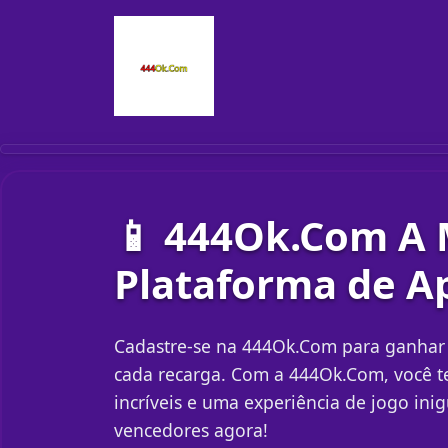
📱 444Ok.Com A 
Plataforma de A
Cadastre-se na 444Ok.Com para ganhar
cada recarga. Com a 444Ok.Com, você 
incríveis e uma experiência de jogo inig
vencedores agora!