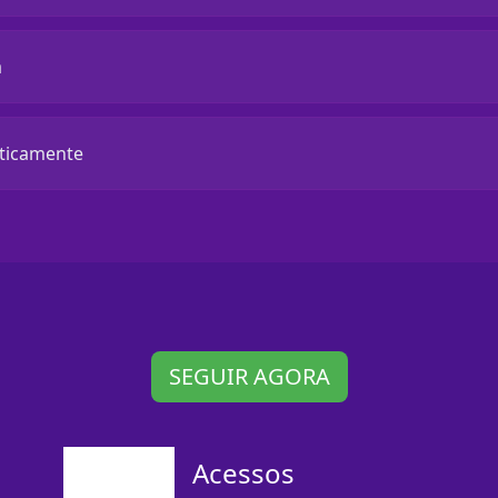
a
aticamente
SEGUIR AGORA
Acessos