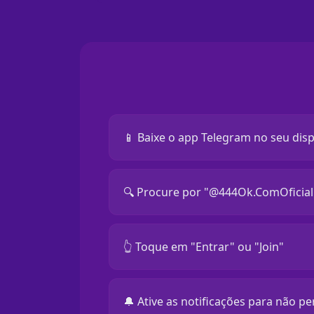
📱 Baixe o app Telegram no seu disp
🔍 Procure por "@444Ok.ComOficial
👆 Toque em "Entrar" ou "Join"
🔔 Ative as notificações para não p