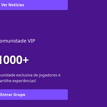
Ver Notícias
Comunidade VIP
1000+
unidade exclusiva de jogadores e
rtilhe experiências!
Entrar Grupo