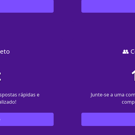
reto
👥 
t
espostas rápidas e
Junte-se a uma com
lizado!
compa
e