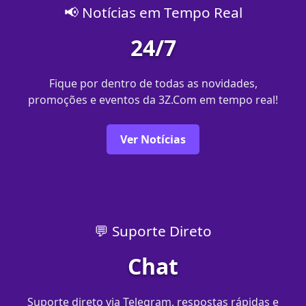
📢 Notícias em Tempo Real
24/7
Fique por dentro de todas as novidades,
promoções e eventos da 3Z.Com em tempo real!
Ver Notícias
💬 Suporte Direto
Chat
Suporte direto via Telegram, respostas rápidas e