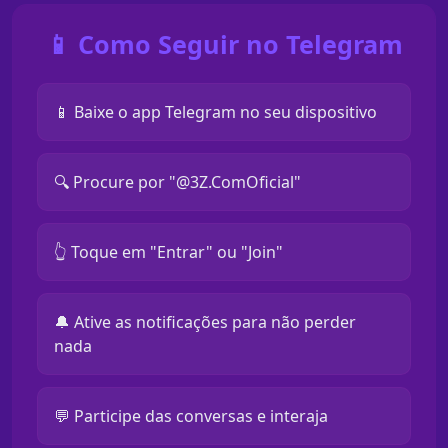
📱 Como Seguir no Telegram
📱 Baixe o app Telegram no seu dispositivo
🔍 Procure por "@3Z.ComOficial"
👆 Toque em "Entrar" ou "Join"
🔔 Ative as notificações para não perder
nada
💬 Participe das conversas e interaja