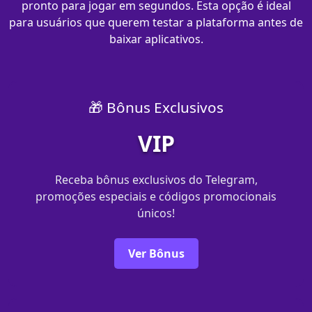
pronto para jogar em segundos. Esta opção é ideal
para usuários que querem testar a plataforma antes de
baixar aplicativos.
🎁 Bônus Exclusivos
VIP
Receba bônus exclusivos do Telegram,
promoções especiais e códigos promocionais
únicos!
Ver Bônus