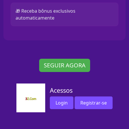
🎁 Receba bônus exclusivos
automaticamente
SEGUIR AGORA
Acessos
Login
Registrar-se