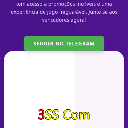
tem acesso a promoções incríveis e uma
experiência de jogo inigualável. Junte-se aos
vencedores agora!
SEGUIR NO TELEGRAM