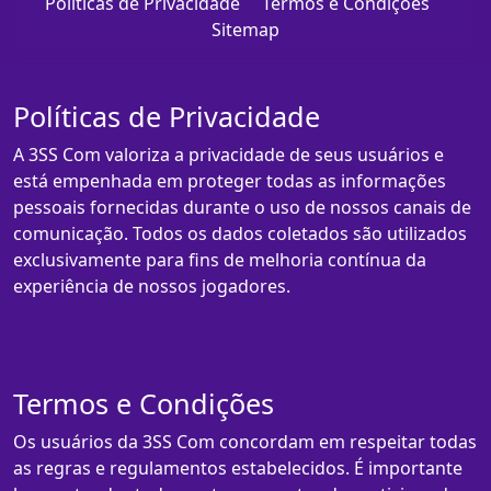
Políticas de Privacidade
Termos e Condições
Sitemap
Políticas de Privacidade
A 3SS Com valoriza a privacidade de seus usuários e
está empenhada em proteger todas as informações
pessoais fornecidas durante o uso de nossos canais de
comunicação. Todos os dados coletados são utilizados
exclusivamente para fins de melhoria contínua da
experiência de nossos jogadores.
Termos e Condições
Os usuários da 3SS Com concordam em respeitar todas
as regras e regulamentos estabelecidos. É importante