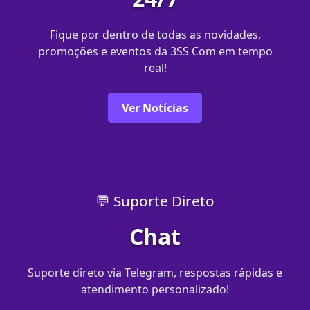
Fique por dentro de todas as novidades,
promoções e eventos da 3SS Com em tempo
real!
Ver Notícias
💬 Suporte Direto
Chat
Suporte direto via Telegram, respostas rápidas e
atendimento personalizado!