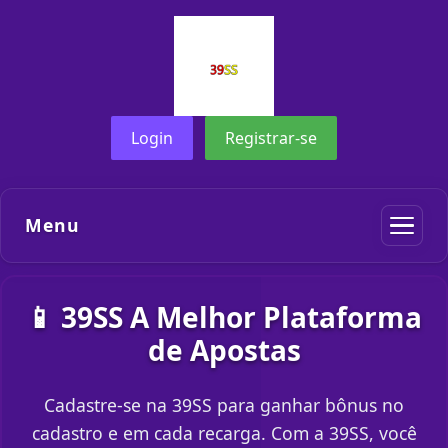
Login
Registrar-se
Menu
📱 39SS A Melhor Plataforma
de Apostas
Cadastre-se na 39SS para ganhar bônus no
cadastro e em cada recarga. Com a 39SS, você