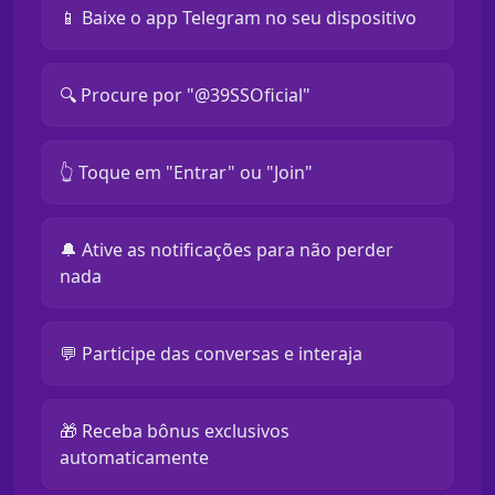
📱 Baixe o app Telegram no seu dispositivo
🔍 Procure por "@39SSOficial"
👆 Toque em "Entrar" ou "Join"
🔔 Ative as notificações para não perder
nada
💬 Participe das conversas e interaja
🎁 Receba bônus exclusivos
automaticamente