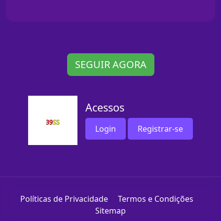
SEGUIR AGORA
Acessos
Login
Registrar-se
Políticas de Privacidade
Termos e Condições
Sitemap