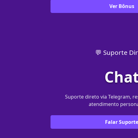
Ver Bônus
💬 Suporte Di
Cha
Suporte direto via Telegram, r
atendimento persona
Falar Suport