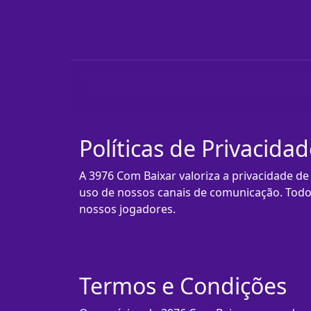
Políticas de Privacida
A 3976 Com Baixar valoriza a privacidade d
uso de nossos canais de comunicação. Todos
nossos jogadores.
Termos e Condições