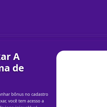
ar A
ma de
anhar bônus no cadastro
ar, você tem acesso a