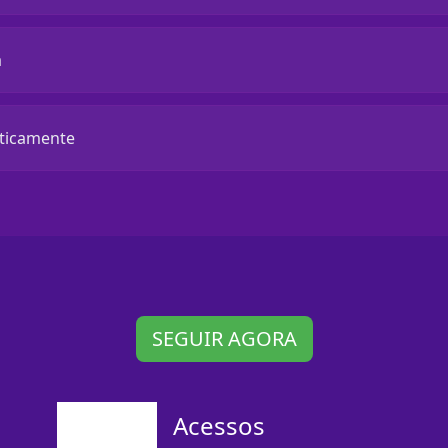
a
aticamente
SEGUIR AGORA
Acessos