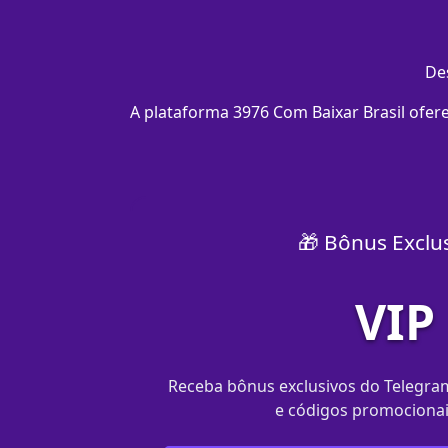
De
A plataforma 3976 Com Baixar Brasil ofer
🎁 Bônus Exclu
VIP
Receba bônus exclusivos do Telegra
e códigos promocionai