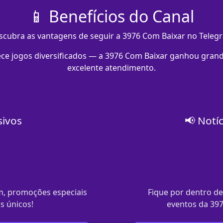
📱 Benefícios do Canal
scubra as vantagens de seguir a 3976 Com Baixar no Teleg
ece jogos diversificados — a 3976 Com Baixar ganhou gran
excelente atendimento.
sivos
📢 Notí
m, promoções especiais
Fique por dentro d
s únicos!
eventos da 39