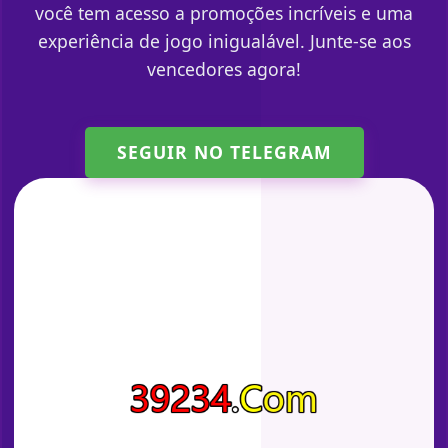
você tem acesso a promoções incríveis e uma
experiência de jogo inigualável. Junte-se aos
vencedores agora!
SEGUIR NO TELEGRAM