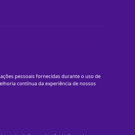
ações pessoais fornecidas durante o uso de
elhoria contínua da experiência de nossos