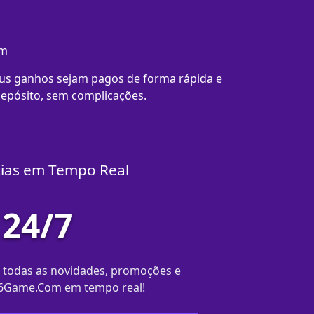
am
us ganhos sejam pagos de forma rápida e
epósito, sem complicações.
cias em Tempo Real
24/7
e todas as novidades, promoções e
36Game.Com em tempo real!