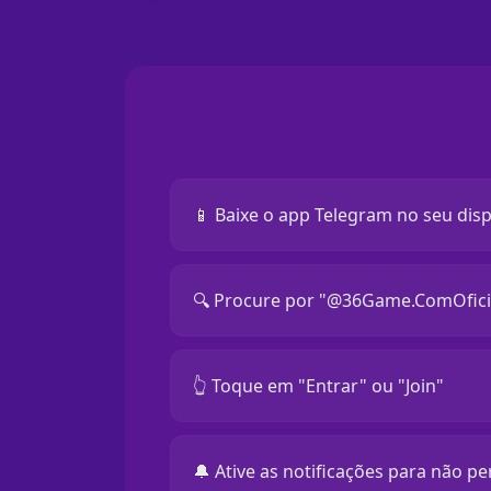
📱 Baixe o app Telegram no seu disp
🔍 Procure por "@36Game.ComOfici
👆 Toque em "Entrar" ou "Join"
🔔 Ative as notificações para não p