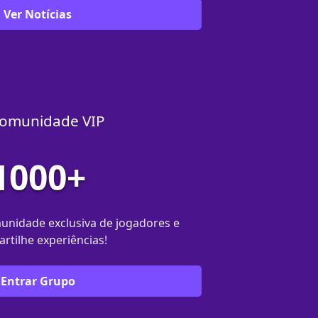
Ver Notícias
Comunidade VIP
1000+
unidade exclusiva de jogadores e
rtilhe experiências!
Entrar Grupo