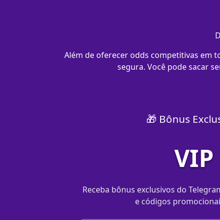
D
Além de oferecer odds competitivas em t
segura. Você pode sacar s
🎁 Bônus Exclu
VIP
Receba bônus exclusivos do Telegra
e códigos promocionai