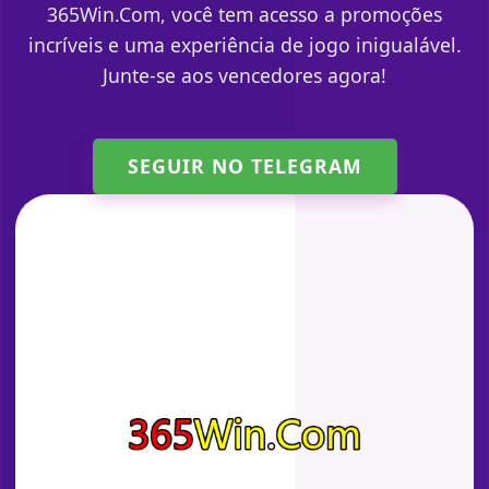
365Win.Com, você tem acesso a promoções
incríveis e uma experiência de jogo inigualável.
Junte-se aos vencedores agora!
SEGUIR NO TELEGRAM