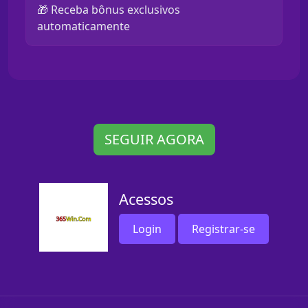
🎁 Receba bônus exclusivos
automaticamente
SEGUIR AGORA
Acessos
Login
Registrar-se